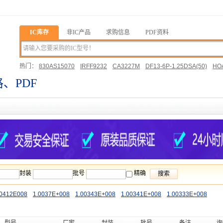
IC库存
非IC产品
求购信息
PDF资料
热门：
830AS15070
IRFF9232
CA3227M
DF13-6P-1.25DSA(50)
HOA
03452QS7X
格、PDF
封装
批号
精确
搜索
00412E008
1.0037E+008
1.00343E+008
1.00341E+008
1.00333E+008