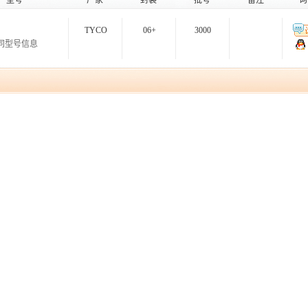
型号
厂家
封装
批号
备注
询
TYCO
06+
3000
同型号信息