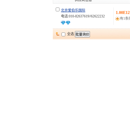
供应商信息
北京爱伯乐国际
1.00E12
电话:010-82637619//62622232
有1条
全选