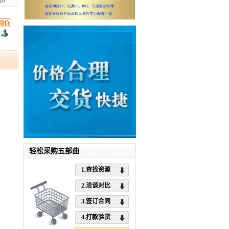
价
轻松采购五部曲
1.查找资源
2.洽谈对比
3.签订合同
4.打款验货